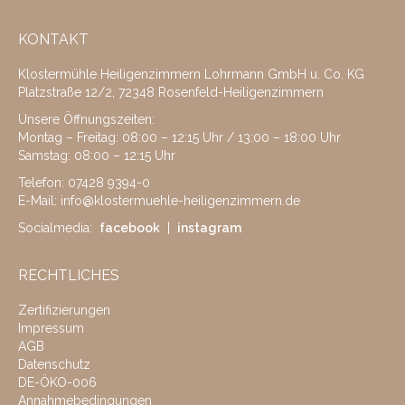
08:00 - 12:15
Uhr
KONTAKT
Klostermühle Heiligenzimmern Lohrmann GmbH u. Co. KG
Der
Platzstraße 12/2, 72348 Rosenfeld-Heiligenzimmern
Altmühltaler
Geflügelhandel
Unsere Öffnungszeiten:
Montag – Freitag: 08:00 – 12:15 Uhr / 13:00 – 18:00 Uhr
ist ab März
Samstag: 08:00 – 12:15 Uhr
2026 wieder
Telefon:
07428 9394-0
im Ländle.
Hier
E-Mail:
info@klostermuehle-heiligenzimmern.de
finden Sie die
aktuellen
Socialmedia:
facebook
|
instagram
Termine.
RECHTLICHES
Zertifizierungen
Impressum
Unsere
AGB
Stellenangebote
Datenschutz
DE-ÖKO-006
Annahmebedingungen