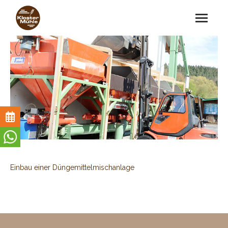
Unsere
Öffnungszeiten
Montag -
Einbau einer Düngemittelmischanlage
Freitag
08:00 - 12:15
Uhr
13:00 - 18:00
Uhr
Samstag