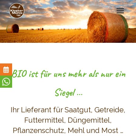
BIO ist für uns mehr als nur ein
Unsere
Siegel …
Öffnungszeiten
Montag -
Freitag
Ihr Lieferant für Saatgut, Getreide,
08:00 - 12:15
Uhr
Futtermittel, Düngemittel,
13:00 - 18:00
Uhr
Pflanzenschutz, Mehl und Most …
Samstag