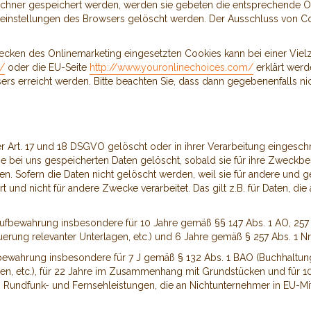
Rechner gespeichert werden, werden sie gebeten die entsprechende O
meinstellungen des Browsers gelöscht werden. Der Ausschluss von C
ken des Onlinemarketing eingesetzten Cookies kann bei einer Vielzah
s/
oder die EU-Seite
http://www.youronlinechoices.com/
erklärt werd
ers erreicht werden. Bitte beachten Sie, dass dann gegebenenfalls ni
 Art. 17 und 18 DSGVO gelöscht oder in ihrer Verarbeitung eingeschr
 bei uns gespeicherten Daten gelöscht, sobald sie für ihre Zweckb
. Sofern die Daten nicht gelöscht werden, weil sie für andere und ge
t und nicht für andere Zwecke verarbeitet. Das gilt z.B. für Daten, d
ufbewahrung insbesondere für 10 Jahre gemäß §§ 147 Abs. 1 AO, 257 A
rung relevanter Unterlagen, etc.) und 6 Jahre gemäß § 257 Abs. 1 Nr.
ufbewahrung insbesondere für 7 J gemäß § 132 Abs. 1 BAO (Buchhaltu
en, etc.), für 22 Jahre im Zusammenhang mit Grundstücken und für 
 Rundfunk- und Fernsehleistungen, die an Nichtunternehmer in EU-Mit