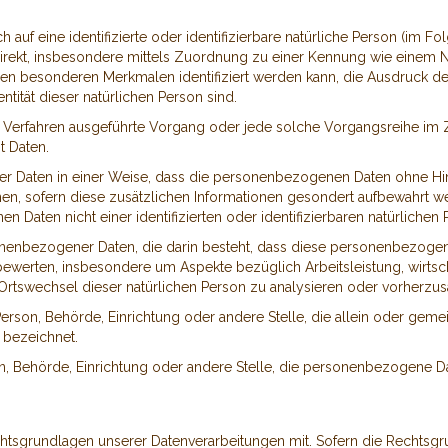
auf eine identifizierte oder identifizierbare natürliche Person (im Fo
ndirekt, insbesondere mittels Zuordnung zu einer Kennung wie einem
n besonderen Merkmalen identifiziert werden kann, die Ausdruck de
ntität dieser natürlichen Person sind.
erter Verfahren ausgeführte Vorgang oder jede solche Vorgangsreih
t Daten.
 Daten in einer Weise, dass die personenbezogenen Daten ohne Hinz
en, sofern diese zusätzlichen Informationen gesondert aufbewahrt
n Daten nicht einer identifizierten oder identifizierbaren natürlich
ersonenbezogener Daten, die darin besteht, dass diese personenbezo
 bewerten, insbesondere um Aspekte bezüglich Arbeitsleistung, wirtsc
er Ortswechsel dieser natürlichen Person zu analysieren oder vorherzu
he Person, Behörde, Einrichtung oder andere Stelle, die allein oder g
 bezeichnet.
rson, Behörde, Einrichtung oder andere Stelle, die personenbezogene Da
htsgrundlagen unserer Datenverarbeitungen mit. Sofern die Rechtsgru