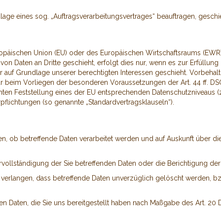
dlage eines sog. „Auftragsverarbeitungsvertrages“ beauftragen, gesch
 Europäischen Union (EU) oder des Europäischen Wirtschaftsraums (EW
on Daten an Dritte geschieht, erfolgt dies nur, wenn es zur Erfüllung u
r auf Grundlage unserer berechtigten Interessen geschieht. Vorbehaltl
nur beim Vorliegen der besonderen Voraussetzungen der Art. 44 ff. DSGV
nten Feststellung eines der EU entsprechenden Datenschutzniveaus (z.
erpflichtungen (so genannte „Standardvertragsklauseln“).
en, ob betreffende Daten verarbeitet werden und auf Auskunft über di
vollständigung der Sie betreffenden Daten oder die Berichtigung der 
erlangen, dass betreffende Daten unverzüglich gelöscht werden, bz
den Daten, die Sie uns bereitgestellt haben nach Maßgabe des Art. 2