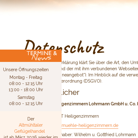
Datenschutz
Diese Datenschutzerklärung klärt Sie über die Art, den 
Onlineangebotes und der mit ihm verbundenen Webseiten, 
Unsere Öffnungszeiten
bezeichnet als „Onlineangebot“). Im Hinblick auf die verwen
Montag - Freitag
Datenschutzgrundverordnung (DSGVO).
08:00 - 12:15 Uhr
13:00 - 18:00 Uhr
Verantwortlicher
Samstag
08:00 - 12:15 Uhr
Klostermühle Heiligenzimmern Lohrmann GmbH u. Co.
Platzstraße 12/2
72348 Rosenfeld OT Heiligenzimmern
Der
Altmühltaler
E-Mail:
info@klostermuehle-heiligenzimmern.de
Geflügelhandel
Geschäftsführer/ Inhaber: Wilhelm u. Gottfried Lohrmann
ist ab März 2026 wieder im