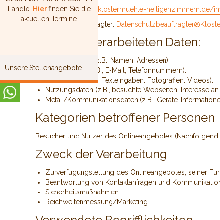
Ländle.
Hier
finden Sie die
Impressum:
https://klostermuehle-heiligenzimmern.de/
aktuellen Termine.
Datenschutzbeauftragter:
Datenschutzbeauftragter@Klost
Arten der verarbeiteten Daten:
Bestandsdaten (z.B., Namen, Adressen).
Unsere Stellenangebote
Kontaktdaten (z.B., E-Mail, Telefonnummern).
Inhaltsdaten (z.B., Texteingaben, Fotografien, Videos).
Nutzungsdaten (z.B., besuchte Webseiten, Interesse an I
Meta-/Kommunikationsdaten (z.B., Geräte-Informatione
Kategorien betroffener Personen
Besucher und Nutzer des Onlineangebotes (Nachfolgend b
Zweck der Verarbeitung
Zurverfügungstellung des Onlineangebotes, seiner Funk
Beantwortung von Kontaktanfragen und Kommunikation
Sicherheitsmaßnahmen.
Reichweitenmessung/Marketing
Verwendete Begrifflichkeiten